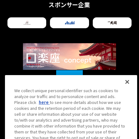
スポンサー企業
We collect unique personal identifier such as cookies to
analyze our traffic and to personalize content and ads.
Please click
here
to see more details about how we use
cookies and the retention period of each cookie. We may
sell or share information about your use of our website
Hirakuza is operated by Hanshin Contents Link
to/with our analytics and advertising partners, who may
Corporation
combine it with other information that you have provided to
日楽座は株式会社阪神コンテンツリンクが運営しています。
them or that they have collected from your use of their
services. You have the right to opt out of sale or share of