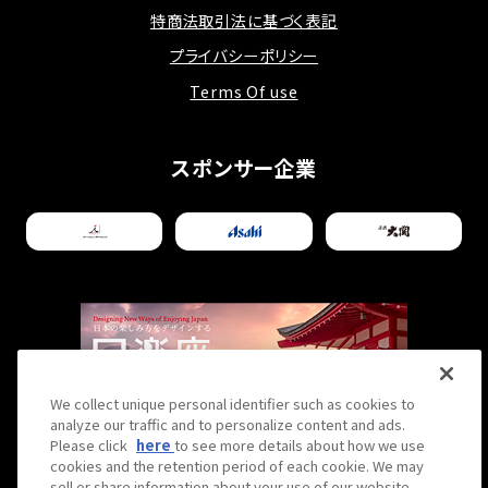
特商法取引法に基づく表記
プライバシーポリシー
Terms Of use
スポンサー企業
We collect unique personal identifier such as cookies to
analyze our traffic and to personalize content and ads.
Please click
here
to see more details about how we use
cookies and the retention period of each cookie. We may
sell or share information about your use of our website