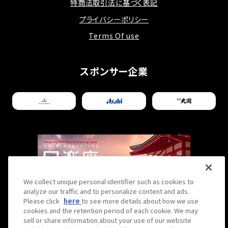
特商法取引法に基づく表記
ひご賞味ください！
幸運を呼ぶ獅子舞がやってきた！－開業1周年
2025.12.03
プライバシーポリシー
記念イベントレポート
相撲の魅力は「心・技・体」にある？日本の美
Terms Of use
徳を解説！
2025.10.01
スポンサー企業
【撮影レポート】姉妹店「THE SUMO LIVE
RESTAURANT 日楽座...
2025.08.08
【気になる！】日楽座フード＆ドリンク人気ラン
キングTOP３をご紹介！
2025.07.07
【七夕×相撲】力士たちの願いごとをのぞいて
We collect unique personal identifier such as cookies to
2025.06.10
みよう！
analyze our traffic and to personalize content and ads.
大阪出身のわたしが紹介する、初めての大阪
Please click
here
to see more details about how we use
cookies and the retention period of each cookie. We may
旅行でやるべきこと3選
sell or share information about your use of our website