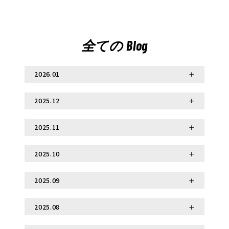
全ての Blog
2026.01
2025.12
2026.01.17
冬の日本で、心も身体も熱くなる相撲体験を！
2025.11
2025.12.26
初詣のあとは相撲で運気アップ！大阪・難波で
2025.10
2025.11.25
過ごすお正月
【相撲知識】なぜ力士の服は「まわし」なの？
2025.09
2025.10.30
【日楽座力士の裏側】日々の稽古
2025.08
2025.09.17