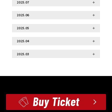
＜EXPO2025に参加してきました＞力士と、
2025.07
2025.08.29
パビリオンスタッフ＆お客様の交流シ...
相撲ショーをもっと楽しむには？影のスター
2025.06
2025.07.30
「スタッフ」の魅力をご紹介！
相撲は「スポーツ以上」？その背景にある神道
2025.05
2025.06.30
の神秘とは
日楽座でしか買えない！観覧がもっと楽しくな
2025.04
2025.05.21
2025.12.24
るオリジナルグッズをご紹介
2025.11.10
【初心者向け】初めての相撲ショーガイド！ ―
2025.03
大阪からMerry Christmas!
2025.04.28
不思議呼称「お相撲さん」
日楽座の楽しみ方とは？
「ようこそ！日楽座へ！」―― ご来場者の国・地域数
2025.10.27
2025.03.31
が100を突破しました！
WE ARE THE SUMO HALL HIRAKUZA
THE SUMO HALL 日楽座 OSAKAの「日楽
OSAKA
座」ってどういう意味？
2025.09.09
Buy Ticket
2025.08.27
「横綱」の称号と「住吉大社」の深い関わり
相撲の「立ち合い」はどれくらい強い？ ～