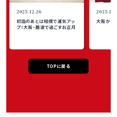
2025.12.26
2025.12.
初詣のあとは相撲で運気アッ
大阪からMer
プ！大阪・難波で過ごすお正月
TOPに戻る