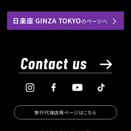
230kg×120kgの衝突をやさしく解...
2025.07.22
【相撲豆知識】江戸時代、大阪では相撲が“庶
2025.06.25
日楽座 GINZA TOKYO
のページへ
民のエンタメ”だった！
【豆知識】七夕と相撲の知られざる関係とは？
2025.05.09
2025.12.10
日本の伝統行事を知ろう！
【徹底解説】大相撲五月場所開幕！― 「大相
【相撲雑学】正面と向こう正面、どっちが”偉い
2025.04.22
撲」と「相撲ショー」の違いとは？
席”？実は知られざる格式のヒミツ
大阪・関西万博あとにオススメ！夜の難波で相
撲をエンタメ体験！
2025.10.20
THE SUMO HALL 日楽座 OSAKAの支配人
って、何している？
2025.08.18
相撲の世界は力士だけじゃない！行司や呼出
にもある「階級」とは？
旅行代理店用ページはこちら
2025.07.10
【日楽座×抹茶フェア】本格的な抹茶ラテをぜ
2025.06.23