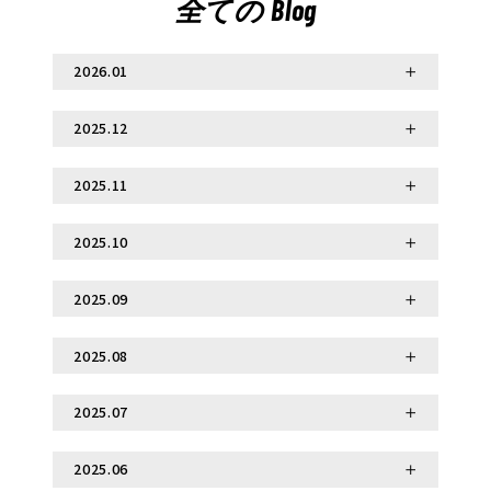
全ての Blog
2026.01
2025.12
2026.01.17
冬の日本で、心も身体も熱くなる相撲体験を！
2025.11
2025.12.26
初詣のあとは相撲で運気アップ！大阪・難波で
2025.10
2025.11.25
過ごすお正月
【相撲知識】なぜ力士の服は「まわし」なの？
2025.09
2025.10.30
【日楽座力士の裏側】日々の稽古
2025.08
2025.09.17
＜EXPO2025に参加してきました＞力士と、
2025.07
2025.08.29
パビリオンスタッフ＆お客様の交流シ...
相撲ショーをもっと楽しむには？影のスター
2025.06