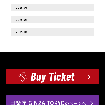
2025.07.30
「スタッフ」の魅力をご紹介！
相撲は「スポーツ以上」？その背景にある神道
2025.05
2025.06.30
の神秘とは
日楽座でしか買えない！観覧がもっと楽しくな
2025.04
2025.05.21
2025.12.24
るオリジナルグッズをご紹介
2025.11.10
【初心者向け】初めての相撲ショーガイド！ ―
2025.03
大阪からMerry Christmas!
2025.04.28
不思議呼称「お相撲さん」
日楽座の楽しみ方とは？
「ようこそ！日楽座へ！」―― ご来場者の国・地域数
2025.10.27
2025.03.31
が100を突破しました！
WE ARE THE SUMO HALL HIRAKUZA
THE SUMO HALL 日楽座 OSAKAの「日楽
OSAKA
座」ってどういう意味？
2025.09.09
Buy Ticket
2025.08.27
「横綱」の称号と「住吉大社」の深い関わり
相撲の「立ち合い」はどれくらい強い？ ～
230kg×120kgの衝突をやさしく解...
2025.07.22
【相撲豆知識】江戸時代、大阪では相撲が“庶
2025.06.25
日楽座 GINZA TOKYO
のページへ