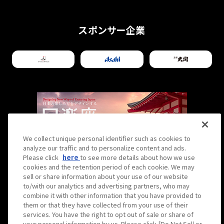
徳を解説！
2025.10.01
スポンサー企業
【撮影レポート】姉妹店「THE SUMO LIVE
RESTAURANT 日楽座...
2025.08.08
【気になる！】日楽座フード＆ドリンク人気ラン
キングTOP３をご紹介！
2025.07.07
【七夕×相撲】力士たちの願いごとをのぞいて
We collect unique personal identifier such as cookies to
2025.06.10
みよう！
analyze our traffic and to personalize content and ads.
大阪出身のわたしが紹介する、初めての大阪
Please click
here
to see more details about how we use
cookies and the retention period of each cookie. We may
旅行でやるべきこと3選
sell or share information about your use of our website
to/with our analytics and advertising partners, who may
combine it with other information that you have provided to
them or that they have collected from your use of their
Hirakuza is operated by Hanshin Contents Link
services. You have the right to opt out of sale or share of
Corporation
your personal information by us. Please click [Do Not Sell or