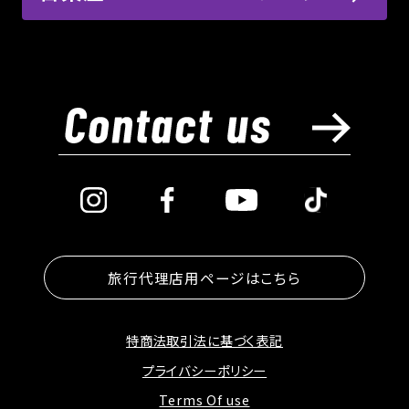
民のエンタメ”だった！
【豆知識】七夕と相撲の知られざる関係とは？
2025.05.09
2025.12.10
日本の伝統行事を知ろう！
【徹底解説】大相撲五月場所開幕！― 「大相
【相撲雑学】正面と向こう正面、どっちが”偉い
2025.04.22
撲」と「相撲ショー」の違いとは？
席”？実は知られざる格式のヒミツ
大阪・関西万博あとにオススメ！夜の難波で相
撲をエンタメ体験！
2025.10.20
THE SUMO HALL 日楽座 OSAKAの支配人
って、何している？
2025.08.18
相撲の世界は力士だけじゃない！行司や呼出
にもある「階級」とは？
旅行代理店用ページはこちら
2025.07.10
【日楽座×抹茶フェア】本格的な抹茶ラテをぜ
2025.06.23
特商法取引法に基づく表記
ひご賞味ください！
幸運を呼ぶ獅子舞がやってきた！－開業1周年
2025.12.03
プライバシーポリシー
記念イベントレポート
相撲の魅力は「心・技・体」にある？日本の美
Terms Of use