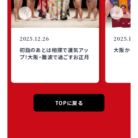
2025.12.26
2025.12.
初詣のあとは相撲で運気アッ
大阪からMer
プ！大阪・難波で過ごすお正月
TOPに戻る