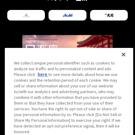
We collect unique personal identifier such as cookies to
analyze our traffic and to personalize content and ads.
Please click
here
to see more details about how we use
cookies and the retention period of each cookie. We may
sell or share information about your use of our website
to/with our analytics and advertising partners, who may
combine it with other information that you have provided to
them or that they have collected from your use of their
Hirakuza is operated by Hanshin Contents Link
services. You have the right to opt out of sale or share of
Corporation
your personal information by us. Please click [Do Not Sell or
日楽座は株式会社阪神コンテンツリンクが運営しています。
Share My Personal Information] to exercise your right. If we
have detected an opt-out preference signal, then it will be
© 2023 Hanshin Contents Link Corporation
honored.