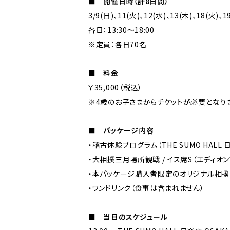
■ 開催日時（計8日間）
3/9(日)、11(火)、12(水)、13(木)、18(火)、1
各日：13:30〜18:00
※定員：各日70名
■ 料金
￥35,000（税込）
※4歳のお子さまからチケットが必要となりま
■ パッケージ内容
・稽古体験プログラム（THE SUMO HALL 日
・大相撲三月場所観戦 / イス席S（エディオ
・本パッケージ購入者限定のオリジナル相撲
・ワンドリンク（食事は含まれません）
■ 当日のスケジュール