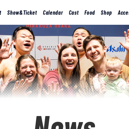
t
Show&Ticket
Calendar
Cast
Food
Shop
Acce
News