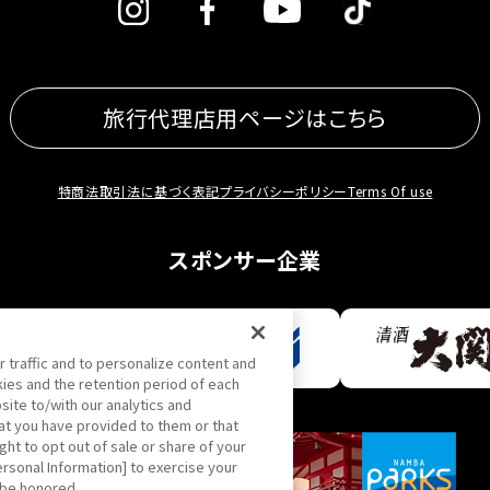
旅行代理店用ページはこちら
特商法取引法に基づく表記
プライバシーポリシー
Terms Of use
スポンサー企業
r traffic and to personalize content and
ies and the retention period of each
site to/with our analytics and
at you have provided to them or that
ght to opt out of sale or share of your
ersonal Information] to exercise your
l be honored.