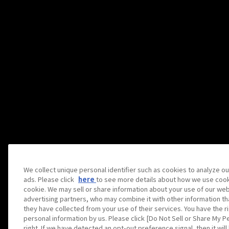
We collect unique personal identifier such as cookies to analyze ou
ads. Please click
here
to see more details about how we use cook
cookie. We may sell or share information about your use of our web
advertising partners, who may combine it with other information th
they have collected from your use of their services. You have the ri
personal information by us. Please click [Do Not Sell or Share My P
right. If we have detected an opt-out preference signal, then it wil