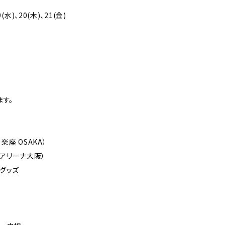
9(水)、20(木)、21(金)
す。
楽座 OSAKA）
ンアリーナ大阪）
グッズ