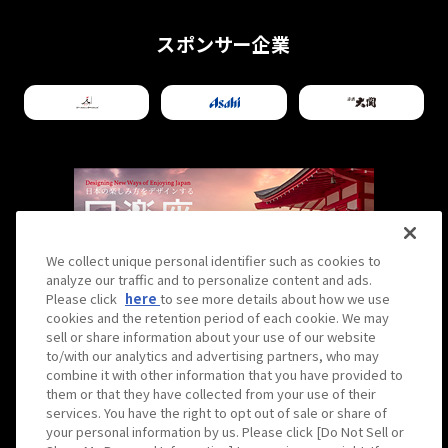
スポンサー企業
We collect unique personal identifier such as cookies to
analyze our traffic and to personalize content and ads.
Please click
here
to see more details about how we use
cookies and the retention period of each cookie. We may
sell or share information about your use of our website
to/with our analytics and advertising partners, who may
combine it with other information that you have provided to
them or that they have collected from your use of their
Hirakuza is operated by Hanshin Contents Link
services. You have the right to opt out of sale or share of
Corporation
your personal information by us. Please click [Do Not Sell or
日楽座は株式会社阪神コンテンツリンクが運営しています。