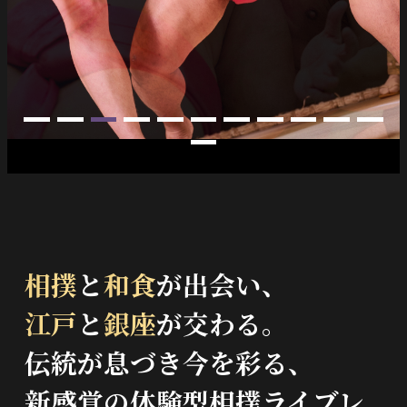
NEWS
FAQ
TRAVEL AGENCY
相撲
と
和食
が出会い、
江戸
と
銀座
が交わる。
伝統が息づき今を彩る、
新感覚の体験型相撲ライブレ