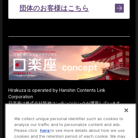
団体のお客様はこちら
Hirakuza is operated by Hanshin Contents Link
Corporation
日楽座は株式会社阪神コンテンツリンクが運営しています。
We collect unique personal identifier such as cookies to
スポンサー企業
analyze our traffic and to personalize content and ads.
Please click
here
to see more details about how we use
cookies and the retention period of each cookie. We may