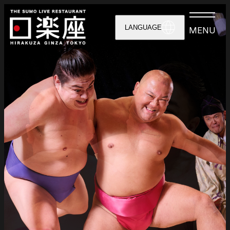
LANGUAGE
MENU
HOME
ABOUT
SHOW＆TICKET
CAST
DINING
CALENDAR
ACCESS