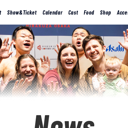
t
Show&Ticket
Calendar
Cast
Food
Shop
Acce
News