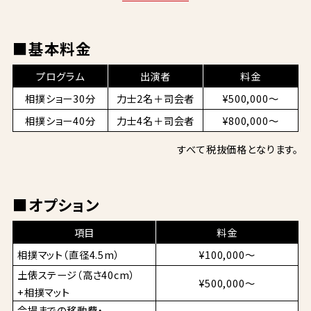
■基本料金
プログラム
出演者
料金
相撲ショー30分
力士2名＋司会者
¥500,000～
相撲ショー40分
力士4名＋司会者
¥800,000～
すべて税抜価格となります。
■オプション
項目
料金
相撲マット（直径4.5m）
¥100,000～
土俵ステージ（高さ40cm）
¥500,000～
+相撲マット
会場までの移動費・