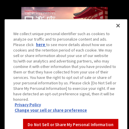
We collect unique personal identifier such as cookies to
analyze our traffic and to personalize content and ads.
Please click
here
to see more details about how we use
cookies and the retention period of each cookie. We may
sell or share information about your use of our website
to/with our analytics and advertising partners, who may
combine it with other information that you have provided to
them or that they have collected from your use of their
Hirakuza is operated by Hanshin Contents Link
services. You have the right to opt out of sale or share of
Corporation
your personal information by us. Please click [Do Not Sell or
日楽座は株式会社阪神コンテンツリンクが運営しています。
Share My Personal Information] to exercise your right. If we
have detected an opt-out preference signal, then it will be
© 2023 Hanshin Contents Link Corporation
honored.
Privacy Policy
Change your sell or share preference
Do Not Sell or Share My Personal Information