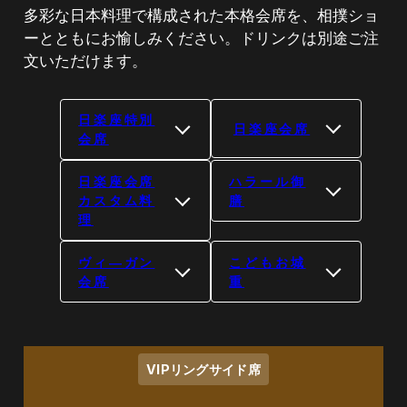
多彩な日本料理で構成された本格会席を、相撲ショ
ーとともにお愉しみください。ドリンクは別途ご注
文いただけます。
日楽座特別
日楽座会席
会席
日楽座会席
ハラール御
カスタム料
膳
理
ヴィ―ガン
こどもお城
会席
重
VIPリングサイド席