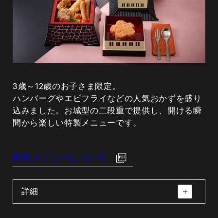
食事（稲庭うどんと野菜天麩羅の盛り合わ
せ）
稲庭うどん・なす・舞茸・南瓜・甘長唐辛
子・葱・山葵・昆布
3歳～12歳のお子さま限定。
ハンバーグやエビフライなどの人気おかずを盛り
甘味（フルーツあんみつ）
込みました。お城型の二段重で提供し、開ける瞬
間から楽しい特製メニューです。
寒天・小豆・黒蜜・サトウキビ・オレンジ・
りんご・季節のフルーツ
料理メニューについて
詳細