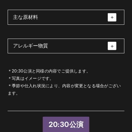
主な原材料
アレルギー物質
ハンバーグ・からあげ・ウィンナー・ブロッ
一段目
二段目
コリー・エビフライ・チキンライス・ナポリ
タン・プリン
えび・小麦・卵・乳・牛肉・大豆・鶏肉・り
＊20:30公演と同様の内容でご提供します。
んご・ゼラチン
＊写真はイメージです。
牛肉・玉葱・鶏肉・ウィンナー・ブロッコリ
＊季節や仕入れ状況により、内容が変更となる場合がござい
ー・海老・米・トマトケチャップ・パスタ・
ます。
卵・乳製品・ミニトマト
20:30公演