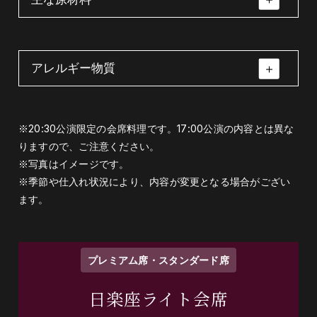
アレルギー物質
先付（胡麻豆腐・くこの実・美味汁・山葵）
先付（胡麻豆腐・く
八寸（法蓮草と菊花
この実・美味汁・山
の煮浸し・ドライフ
胡麻豆腐・くこの実・山葵・昆布
葵）
ルーツの白和え・粟
小麦・牛肉・鮭・大豆・ごま
※20:30公演限定の会席料理です。17:00公演の内容とは異な
麩田楽・けしの実）
りますので、ご注意ください。
八寸（法蓮草と菊花の煮浸し・ドライフルー
※写真はイメージです。
ツの白和え・粟麩田楽・けしの実）
※季節や仕入れ状況により、内容が変更となる場合がござい
ます。
ほうれん草・菊花・ドライフルーツ・粟麩・
人参・豆腐・けしの実・花穂・昆布
プレミアム席・スタンダード席
強肴（サーモンの柚庵焼きと季節の焼き野菜
日楽座ライト会席
添え）