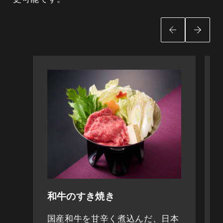
白菜・長葱・水菜・えのき・椎茸・焼き豆
腐・結び白滝・油揚げ・鶏つくね・鶏肉・紅
麩・人参・塩麹
食事（天麩羅重）
海老・穴子・鱚・なす・甘長唐辛子・南瓜・
米
甘味（フルーツあんみつ）
寒天・小豆・黒蜜・サトウキビ・オレンジ・
りんご・季節のフルーツ
和牛のすき焼き
国産和牛を甘辛く煮込んだ、日本