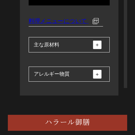
料理メニューについて
主な原材料
アレルギー物質
和牛・白菜・長葱・えのき・
椎茸・水菜・人参・焼き豆
腐・紅麩・結び白滝・生卵
牛肉・卵・大豆
ハラール御膳