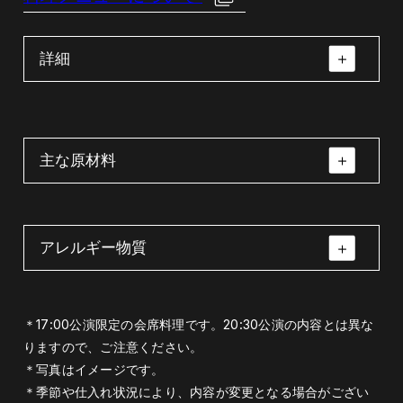
詳細
主な原材料
アレルギー物質
九升松花堂（天丼・小松菜煮びたし・グリル
九升松花堂（天丼・
鍋物（ちゃんこ鍋＜
チキントマトソース添え・だし巻き卵・牛焼
小松菜煮びたし・グ
ハラール対応＞）
肉・白胡麻豆腐・さわら柚庵焼き・切干大
リルチキントマトソ
えび・小麦・卵・オレンジ・牛肉・鮭・大
＊17:00公演限定の会席料理です。20:30公演の内容とは異な
根・寿司２種）
ース添え・だし巻き
豆・鶏肉・りんご・ごま
りますので、ご注意ください。
卵・牛焼肉・白胡麻
＊写真はイメージです。
海老・獅子唐・天麩羅粉・卵・小松菜・油揚
豆腐・さわら柚庵焼
＊季節や仕入れ状況により、内容が変更となる場合がござい