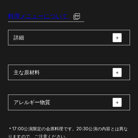
料理メニューについて
詳細
主な原材料
アレルギー物質
先付（胡麻豆腐・くこの実・美味汁・山葵）
先付（胡麻豆腐・く
八寸（法蓮草と菊花
この実・美味汁・山
の煮浸し・ドライフ
胡麻豆腐・くこの実・山葵・昆布
葵）
ルーツの白和え・粟
えび・小麦・卵・乳・オレンジ・牛肉・大
＊17:00公演限定の会席料理です。20:30公演の内容とは異な
麩田楽・けしの実）
豆・鶏肉・りんご・ごま
りますので、ご注意ください。