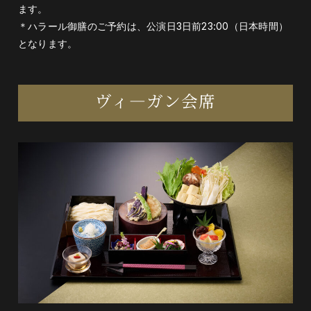
げ・鶏肉・ブロッコリー・トマト・玉葱・に
き・切干大根・寿司
ます。
＊ハラール御膳のご予約は、公演日3日前23:00（日本時間）
２種）
んにく・牛肉・パプリカ・アスパラ・りん
となります。
ご・はちみつ・胡麻・鰆・大根・人参・絹さ
や・サーモン・米
ヴィ―ガン会席
鍋物（ちゃんこ鍋＜ハラール対応＞）
白菜・長葱・水菜・えのき・椎茸・焼き豆
腐・結び白滝・油揚げ・鶏つくね・鶏肉・紅
麩・人参
甘味（フルーツあんみつ）
寒天・小豆・黒蜜・サトウキビ・オレンジ・
りんご・季節のフルーツ