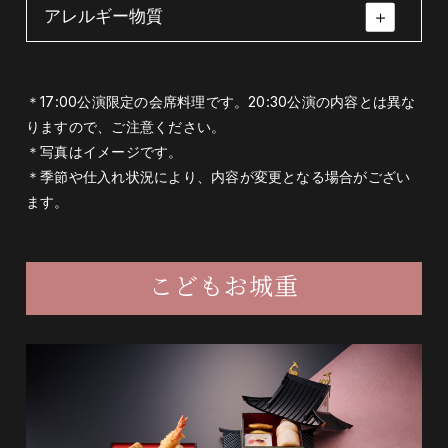
アレルギー物質
先付（胡麻豆腐・くこの実・美味汁・山葵）
先付（胡麻豆腐・く
八寸（法蓮草と菊花
この実・美味汁・山
の煮浸し・ドライフ
胡麻豆腐・くこの実・山葵・昆布
葵）
ルーツの白和え・粟
小麦・オレンジ・大豆・りんご・ごま
＊17:00公演限定の会席料理です。20:30公演の内容とは異な
麩田楽・けしの実）
りますので、ご注意ください。
八寸（法蓮草と菊花の煮浸し・ドライフルー
＊写真はイメージです。
ツの白和え・粟麩田楽・けしの実）
＊季節や仕入れ状況により、内容が変更となる場合がござい
ます。
ほうれん草・菊花・ドライフルーツ・粟麩・
人参・豆腐・けしの実・花穂・昆布・菊花
こどもお城重
鍋物（湯葉鍋）
白菜・長葱・えのき・椎茸・水菜・人参・焼
き豆腐・巻き湯葉・紅麩・昆布