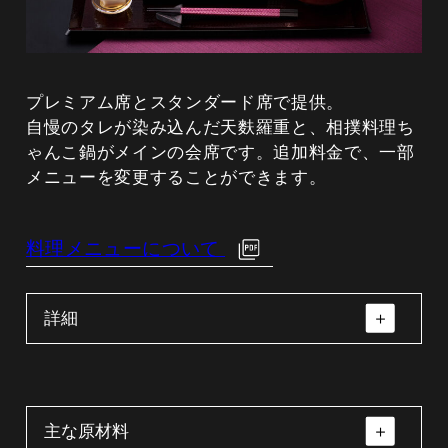
焼物（国産鰻の蒲焼き）
プレミアム席とスタンダード席で提供。
国産鰻
自慢のタレが染み込んだ天麩羅重と、相撲料理ち
ゃんこ鍋がメインの会席です。追加料金で、一部
メニューを変更することができます。
強肴（和牛ステーキ 60g 生本山葵添え）
和牛・生山葵
料理メニューについて
食事（白ご飯）
詳細
米
甘味（フルーツあんみつ）
主な原材料