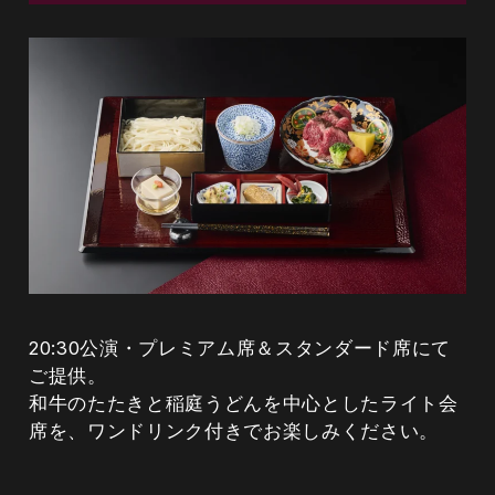
鮭・蓮根・ブロッコリー・ミニトマト・人
参・じゃがいも・柚子
焼物（国産鰻の蒲焼きと和牛サーロインステ
ーキ）
国産鰻・和牛・生山葵
食事（稲庭うどん 特製ごまだれ）
20:30公演・プレミアム席＆スタンダード席にて
ご提供。
稲庭うどん・長葱・いりごま・練りごま・昆
和牛のたたきと稲庭うどんを中心としたライト会
布
席を、ワンドリンク付きでお楽しみください。