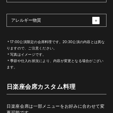
寒天・小豆・黒蜜・サトウキビ・オレンジ・
りんご・季節のフルーツ
アレルギー物質
先付（胡麻豆腐・くこの実・美味汁・山葵）
先付（胡麻豆腐・く
八寸（法蓮草と菊花
この実・美味汁・山
の煮浸し・ドライフ
胡麻豆腐・くこの実・山葵・昆布
葵）
ルーツの白和え・粟
えび・小麦・卵・乳・オレンジ・大豆・鶏
＊17:00公演限定の会席料理です。20:30公演の内容とは異な
麩田楽・けしの実）
肉・りんご・ごま
りますので、ご注意ください。
八寸（法蓮草と菊花の煮浸し・ドライフルー
＊写真はイメージです。
ツの白和え・粟麩田楽・けしの実）
＊季節や仕入れ状況により、内容が変更となる場合がござい
ます。
ほうれん草・菊花・ドライフルーツ・粟麩・
人参・豆腐・けしの実・花穂・昆布
日楽座会席カスタム料理
鍋物（伊達鶏の塩麹ちゃんこ鍋）
日楽座会席は一部メニューをお好みに合わせて変
更可能です。