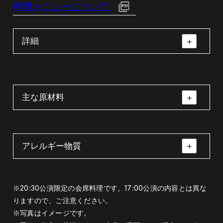
料理メニューについて
詳細
主な原材料
アレルギー物質
先付（胡麻豆腐・くこの実・美味汁・山葵）
先付（胡麻豆腐・く
八寸（法蓮草と菊花
この実・美味汁・山
の煮浸し・ドライフ
胡麻豆腐・くこの実・山葵・昆布
葵）
ルーツの白和え・粟
小麦・牛肉・大豆・ごま
※20:30公演限定の会席料理です。17:00公演の内容とは異な
麩田楽・けしの実）
りますので、ご注意ください。
八寸（法蓮草と菊花の煮浸し・ドライフルー
※写真はイメージです。