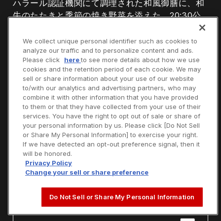
ハラール認証機関にて調理された和風御膳に、和
牛のたたきと季節の焼き野菜を添えた、20:30公
演限定の御膳です。
和の趣を大切にした味わいを、ワンドリンク付き
We collect unique personal identifier such as cookies to
analyze our traffic and to personalize content and ads.
でご提供いたします。
Please click
here
to see more details about how we use
cookies and the retention period of each cookie. We may
sell or share information about your use of our website
料理メニューについて
to/with our analytics and advertising partners, who may
combine it with other information that you have provided
to them or that they have collected from your use of their
services. You have the right to opt out of sale or share of
詳細
your personal information by us. Please click [Do Not Sell
or Share My Personal Information] to exercise your right.
If we have detected an opt-out preference signal, then it
will be honored.
Privacy Policy
Change your sell or share preference
主な原材料
BOOK NOW
Do Not Sell or Share My Personal Information