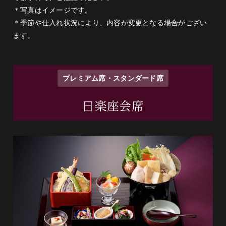
八寸（法蓮草と菊花の煮浸し・ドライフルー
＊写真はイメージです。
ツの白和え・粟麩田楽・けしの実）
＊季節や仕入れ状況により、内容が変更となる場合がござい
ます。
ほうれん草・菊花・ドライフルーツ・粟麩・
人参・豆腐・けしの実・花穂・昆布
プレミアム席・スタンダード席
鍋物（伊達鶏の塩麹ちゃんこ鍋）
日楽座会席
白菜・長葱・水菜・えのき・椎茸・焼き豆
腐・結び白滝・油揚げ・鶏つくね・鶏肉・紅
麩・人参・塩麹
揚物（揚げたて天麩羅の盛り合わせ）
海老・穴子・鱚・なす・甘長唐辛子・南瓜