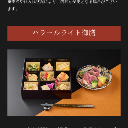
ツの白和え・粟麩田楽・けしの実）
※季節や仕入れ状況により、内容が変更となる場合がござい
ます。
ほうれん草・菊花・ドライフルーツ・粟麩・
人参・豆腐・けしの実・花穂・昆布
ハラールライト御膳
焼物（和牛のタタキと季節の焼き野菜添え）
和牛・じゃがいも・ブロッコリー・ミニトマ
ト
食事（稲庭うどん 特製ごまだれ）
稲庭うどん・長葱・いりごま・練りごま・昆
布